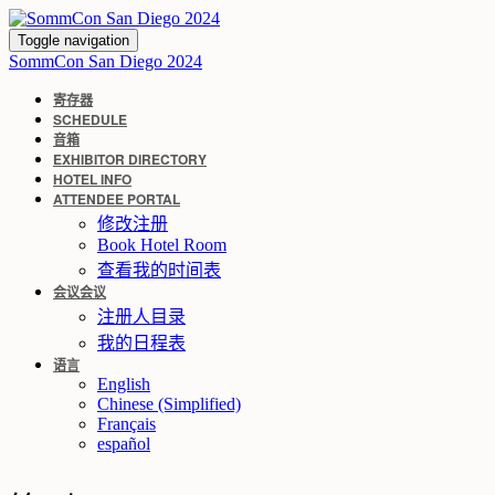
Toggle navigation
SommCon San Diego 2024
寄存器
SCHEDULE
音箱
EXHIBITOR DIRECTORY
HOTEL INFO
ATTENDEE PORTAL
修改注册
Book Hotel Room
查看我的时间表
会议会议
注册人目录
我的日程表
语言
English
Chinese (Simplified)
Français
español